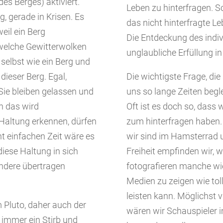
des Berges) aktiviert.
Leben zu hinterfragen. 
, gerade in Krisen. Es
das nicht hinterfragte Le
eil ein Berg
Die Entdeckung des indiv
, welche Gewitterwolken
unglaubliche Erfüllung in
 selbst wie ein Berg und
 dieser Berg. Egal,
Die wichtigste Frage, die s
Sie bleiben gelassen und
uns so lange Zeiten begl
ch das wird
Oft ist es doch so, dass w
r Haltung erkennen, dürfen
zum hinterfragen haben. 
cht einfachen Zeit wäre es
wir sind im Hamsterrad 
iese Haltung in sich
Freiheit empfinden wir, 
ndere übertragen
fotografieren manche wie
Medien zu zeigen wie tol
leisten kann. Möglichst v
 Pluto, daher auch der
wären wir Schauspieler i
s immer ein Stirb und