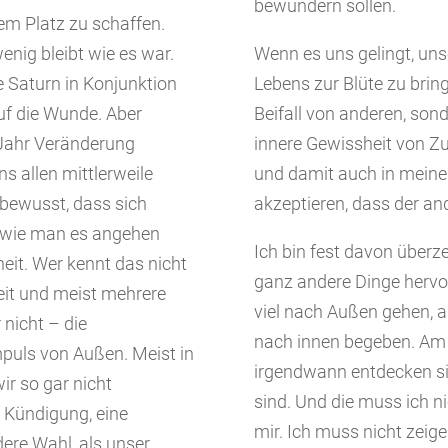
bewundern sollen.
uem Platz zu schaffen.
enig bleibt wie es war.
Wenn es uns gelingt, uns
 Saturn in Konjunktion
Lebens zur Blüte zu brin
auf die Wunde. Aber
Beifall von anderen, sond
 Jahr Veränderung
innere Gewissheit von Zuf
s allen mittlerweile
und damit auch in meiner
 bewusst, dass sich
akzeptieren, dass der and
 wie man es angehen
Ich bin fest davon überz
nheit. Wer kennt das nicht
ganz andere Dinge hervo
eit und meist mehrere
viel nach Außen gehen, 
nicht – die
nach innen begeben. Am 
uls von Außen. Meist in
irgendwann entdecken sie
r so gar nicht
sind. Und die muss ich n
 Kündigung, eine
mir. Ich muss nicht zeige
dere Wahl, als unser