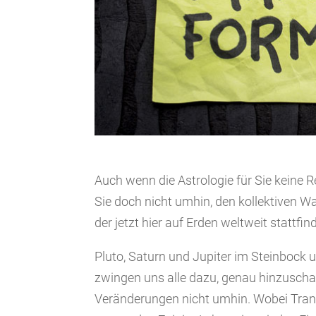
Auch wenn die Astrologie für Sie keine
Sie doch nicht umhin, den kollektiven W
der jetzt hier auf Erden weltweit stattfind
Pluto, Saturn und Jupiter im Steinbock 
zwingen uns alle dazu, genau hinzusc
Veränderungen nicht umhin. Wobei Tran