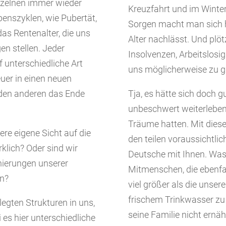
nzelnen immer wieder
Kreuzfahrt und im Winter
ebenszyklen, wie Pubertät,
Sorgen macht man sich hö
das Rentenalter, die uns
Alter nachlässt. Und plötz
n stellen. Jeder
Insolvenzen, Arbeitslosig
 unterschiedliche Art
uns möglicherweise zu g
uer in einen neuen
 den anderen das Ende
Tja, es hätte sich doch g
unbeschwert weiterleben
Träume hatten. Mit diese
sere eigene Sicht auf die
den teilen voraussichtlic
rklich? Oder sind wir
Deutsche mit Ihnen. Was 
nierungen unserer
Mitmenschen, die ebenfa
en?
viel größer als die unse
frischem Trinkwasser zu
legten Strukturen in uns,
seine Familie nicht ernäh
 es hier unterschiedliche