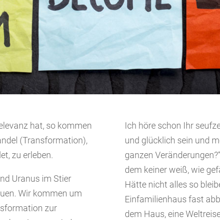
 Relevanz hat, so kommen
Ich höre schon Ihr seufze
andel (Transformation),
und glücklich sein und 
et, zu erleben.
ganzen Veränderungen?“ 
dem keiner weiß, wie gefä
und Uranus im Stier
Hätte nicht alles so ble
hauen. Wir kommen um
Einfamilienhaus fast abb
sformation zur
dem Haus, eine Weltreise