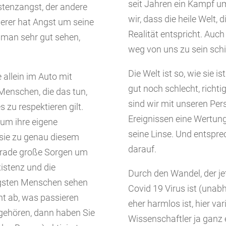
seit Jahren ein Kampf u
istenzangst, der andere
wir, dass die heile Welt, 
derer hat Angst um seine
Realität entspricht. Auch
 man sehr gut sehen,
weg von uns zu sein schi
Die Welt ist so, wie sie i
 allein im Auto mit
gut noch schlecht, richti
Menschen, die das tun,
sind wir mit unseren Per
 zu respektieren gilt.
Ereignissen eine Wertung
 um ihre eigene
seine Linse. Und entsprec
 sie zu genau diesem
darauf.
gerade große Sorgen um
xistenz und die
Durch den Wandel, der je
nigsten Menschen sehen
Covid 19 Virus ist (unab
nt ab, was passieren
eher harmlos ist, hier va
 gehören, dann haben Sie
Wissenschaftler ja ganz 