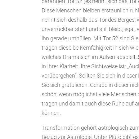
garantiert Tor 52 (es nennt sich das Tor 
Diese Menschen bleiben erstaunlich ruhig
nennt sich deshalb das Tor des Berges, w
unverrückbar steht und still bleibt, egal
ihn gerade umhüllen. Mit Tor 52 sind Sie
tragen dieselbe Kernfähigkeit in sich wie
welches Drama sich im Außen abspielt, 
in Ihrer Klarheit. Ihre Sichtweise ist: „Au
vorübergehen“. Sollten Sie sich in diese
Sie sich gratulieren. Gerade in dieser ni
schön, wenn möglichst viele Menschen d
tragen und damit auch diese Ruhe auf a
können.
Transformation gehört astrologisch zum
Bezug zur Astrologie. Unter Pluto gibt e