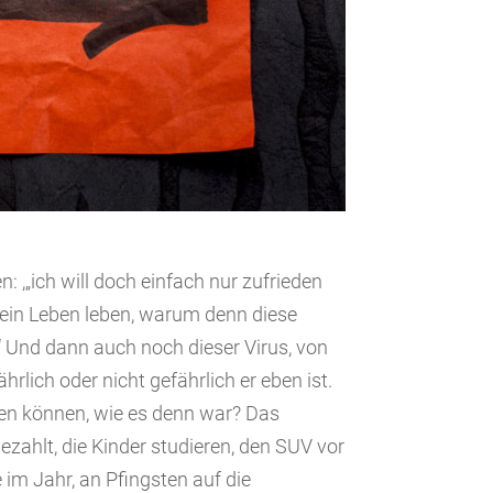
n: ,„ich will doch einfach nur zufrieden
mein Leben leben, warum denn diese
Und dann auch noch dieser Virus, von
hrlich oder nicht gefährlich er eben ist.
iben können, wie es denn war? Das
ezahlt, die Kinder studieren, den SUV vor
 im Jahr, an Pfingsten auf die