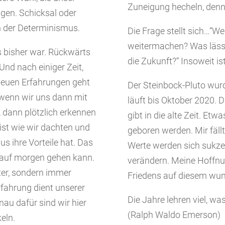
Zuneigung hecheln, denn 
gen. Schicksal oder
en der Determinismus.
Die Frage stellt sich…“Wer
weitermachen? Was lässt
es bisher war. Rückwärts
die Zukunft?“ Insoweit is
Und nach einiger Zeit,
neuen Erfahrungen geht
Der Steinbock-Pluto wurd
 wenn wir uns dann mit
läuft bis Oktober 2020. 
 dann plötzlich erkennen
gibt in die alte Zeit. Etw
 ist wie wir dachten und
geboren werden. Mir fällt
s ihre Vorteile hat. Das
Werte werden sich sukze
te auf morgen gehen kann.
verändern. Meine Hoffnun
ter, sondern immer
Friedens auf diesem wun
rfahrung dient unserer
Die Jahre lehren viel, w
au dafür sind wir hier
(Ralph Waldo Emerson)
eln.