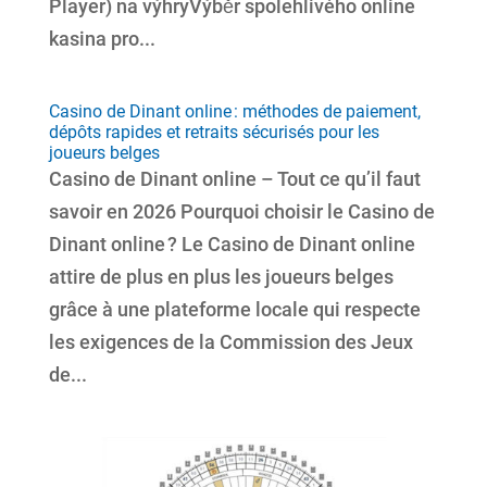
Player) na výhryVýběr spolehlivého online
kasina pro...
Casino de Dinant online : méthodes de paiement,
dépôts rapides et retraits sécurisés pour les
joueurs belges
Casino de Dinant online – Tout ce qu’il faut
savoir en 2026 Pourquoi choisir le Casino de
Dinant online ? Le Casino de Dinant online
attire de plus en plus les joueurs belges
grâce à une plateforme locale qui respecte
les exigences de la Commission des Jeux
de...