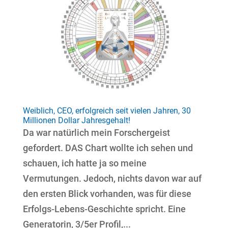
Weiblich, CEO, erfolgreich seit vielen Jahren, 30
Millionen Dollar Jahresgehalt!
Da war natürlich mein Forschergeist
gefordert. DAS Chart wollte ich sehen und
schauen, ich hatte ja so meine
Vermutungen. Jedoch, nichts davon war auf
den ersten Blick vorhanden, was für diese
Erfolgs-Lebens-Geschichte spricht. Eine
Generatorin, 3/5er Profil,...