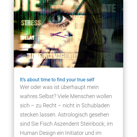
It’s about time to find your true self
Wer oder was ist überhaupt mein
wahres Selbst? Viele Menschen wollen
sich – zu Recht – nicht in Schubladen
stecken lassen. Astrologisch gesehen
sind Sie Fisch Aszendent Steinbock; im
Human Design ein Initiator und im